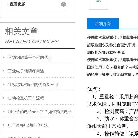
查看更多
详细介绍
相关文章
便携式汽车称重仪，*超载电子
RELATED ARTICLES
超载检测仪又称短台面汽车衡
测仪和双轴超载检测仪。
不锈钢防爆平台秤的优点
便携式汽车称重仪，*超载电子
围的使用，它zui显著的个点
工业电子地磅秤简述
的轮重，轴重，核定载重量，
1吨动力滚筒秤的优势及应用
优点：
1、重量轻：采用超高
自动检重机工作流程
技术保障，同时克服了
2、检测度高：产品使用
哪个子的电子天平秤？如何购买电子
3、防水：称重台多
电子吊秤电池维护方法
天平？
保雨天能正常检测。
4、
操作简便：该