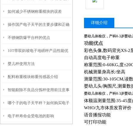
如何减少不锈钢称重模块的误差
详细介绍
操作国产电子天平的主要步骤和正确
婴幼儿体检仪，产科0-3岁婴
不锈钢防爆平台秤的优点
维护方法
功能优点
彩色头像,数码背光XS-
10T带双斜坡电子地磅秤产品性能优
自动高度电子称重
婴儿秤使用方法
点
称重范围:0-60KG,度±20
机械测量身高长/坐高
配料称重模块称重传感器介绍
测量范围:30-105CM,读数
婴幼儿头/胸围尺,测量数
智能剔除不良品分拣秤使用前注意事
婴幼儿体检仪，产科0-3岁婴
体额温测量范围:35-45度
哪个子的电子天平秤？如何购买电子
项
WHO/
九市体质发育评价
语音播报功能
电子秤寿命会受电池的影响
天平？
可打印功能