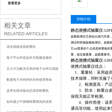
查看更多
详细介绍
相关文章
静态便携式轴重仪
-120
RELATED ARTICLES
超载检测仪又称短台面汽车衡
测仪和双轴超载检测仪。超载
流水线输送线称重机
它zui显著的个点就是称重板
重，核定载重量，超载重量等
电子平台秤是如何与电脑连接的
静态便携式轴重仪
-120
便携式轴重仪优点：
五大方法解决买来的电子台秤出现故
1、重量轻：采用超高
技术保障，同时克服了
数显电子吊钩秤的吊钩使用寿命
障让人着急的问题
2、检测度高：产品使用
3、防水：称重台多
​皮带在线传输动态滚筒称重机
保雨天能正常检测。
如何减少不锈钢称重模块的误差
4、操作简便：该系统
通讯等功能，使用起来