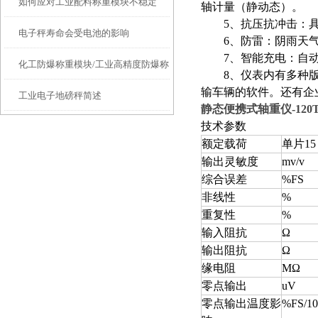
如何应对工业配料称重模块不稳定
轴计量（静动态）。
5、抗压抗冲击：具有
电子秤寿命会受电池的影响
6、防雷：阴雨天气
7、智能充电：自动控
化工防爆称重模块/工业高精度防爆称
8、仪表内有多种版本
输车辆的软件。还有企
工业电子地磅秤简述
重模块
静态便携式轴重仪
-120
技术参数
额定载荷
单片15 
输出灵敏度
mv/v
综合误差
%FS
非线性
%
重复性
%
输入阻抗
Ω
输出阻抗
Ω
缘电阻
MΩ
零点输出
uV
零点输出温度影
%FS/1