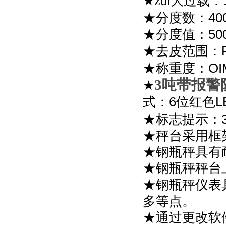
★zui大过载：
40
★分度数：
50
★分度值：
★去皮范围：
OI
★称重度：
3
吨带报警
★
6
L
式：
位红色
★标志提示：
★秤台采用框
★钢瓶秤具有
★钢瓶秤秤台
★钢瓶秤仪表
多等点。
★通过更改软