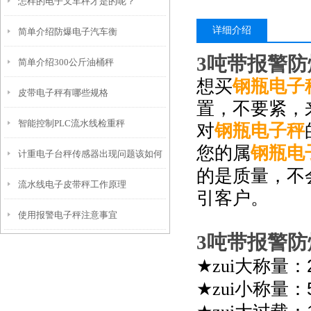
怎样的电子叉车秤才是的呢？
详细介绍
简单介绍防爆电子汽车衡
3
吨带报警防
简单介绍300公斤油桶秤
想买
钢瓶电子
皮带电子秤有哪些规格
置，不要紧，
智能控制PLC流水线检重秤
对
钢瓶电子秤
您的属
钢瓶电
计重电子台秤传感器出现问题该如何
的是质量，不
流水线电子皮带秤工作原理
处理?
引客户。
使用报警电子秤注意事宜
3
吨带报警防
★zui大称量：
★zui小称量：