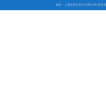
地址：上海市松江区九干路220号 技术