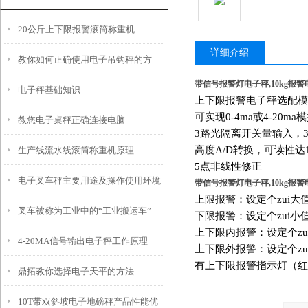
20公斤上下限报警滚筒称重机
详细介绍
教你如何正确使用电子吊钩秤的方
带信号报警灯电子秤,10kg报
电子秤基础知识
法？
上下限报警电子秤选配模
可实现0-4ma或4-20m
教您电子桌秤正确连接电脑
3
路光隔离开关量输入，
高度A/D转换，可读性达1
生产线流水线滚筒称重机原理
5
点非线性修正
电子叉车秤主要用途及操作使用环境
带信号报警灯电子秤,10kg报
上限报警：设定个zui大
叉车被称为工业中的“工业搬运车”
下限报警：设定个zui小
上下限内报警：设定个zui
4-20MA信号输出电子秤工作原理
上下限外报警：设定个zui
有上下限报警指示灯（红
鼎拓教你选择电子天平的方法
10T带双斜坡电子地磅秤产品性能优