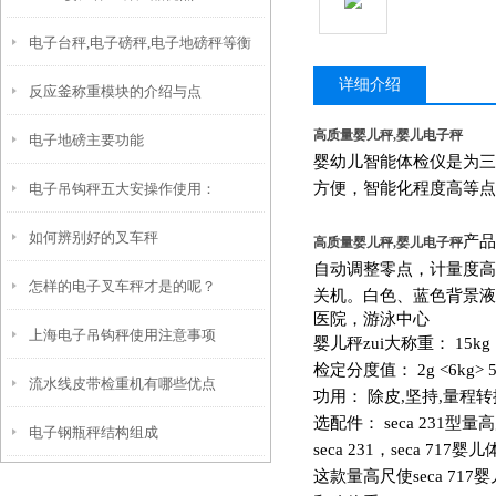
电子台秤,电子磅秤,电子地磅秤等衡
详细介绍
反应釜称重模块的介绍与点
器称重显示器故障解决方法
高质量婴儿秤,婴儿电子秤
电子地磅主要功能
婴幼儿智能体检仪是为三
方便，智能化程度高等点
电子吊钩秤五大安操作使用：
如何辨别好的叉车秤
产品
高质量婴儿秤,婴儿电子秤
自动调整零点，计量度高
怎样的电子叉车秤才是的呢？
关机。白色、蓝色背景液
医院，游泳中心
上海电子吊钩秤使用注意事项
婴儿秤zui大称重： 15kg
检定分度值： 2g <6kg> 5
流水线皮带检重机有哪些优点
功用： 除皮,坚持,量程转
选配件： seca 231型量高
电子钢瓶秤结构组成
seca 231，seca 71
这款量高尺使seca 7