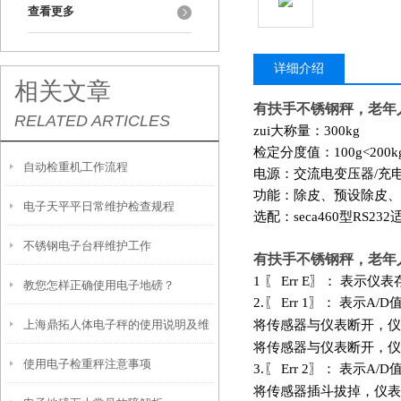
查看更多
详细介绍
相关文章
有扶手不锈钢秤，老年
RELATED ARTICLES
zui大称量：300kg
检定分度值：100g<200kg
自动检重机工作流程
电源：交流电变压器/充
功能：除皮、预设除皮、
电子天平平日常维护检查规程
选配：seca460型RS232
不锈钢电子台秤维护工作
有扶手不锈钢秤，老年
1 〖 Err E〗： 表示
教您怎样正确使用电子地磅？
2.
〖 Err 1〗： 表示
上海鼎拓人体电子秤的使用说明及维
将传感器与仪表断开，仪
将传感器与仪表断开，仪
使用电子检重秤注意事项
护
3.
〖 Err 2〗： 表示
将传感器插斗拔掉，仪表