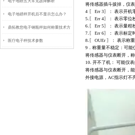
电子地磅五大常见故障解析
将传感器插斗拔掉，仪表
4
〖 Err 3〗： 表示开
电子地磅秤开机后不显示怎么办？
5.
〖 Err 4〗： 表示零
6.
〖 Err 5〗： 表示量
鼎拓教您电子钢瓶秤如何称重技术方
7.
〖 Err 6〗： 表示标
8.
〖 OUEr 〗： 表示称
医疗电子秤技术参数
案
9
．称重量不稳定：可能
将传感器与仪表断开，称
10.
开不了机： 可能仪
将传感器与仪表断开，能
外接电源，AC指示灯不