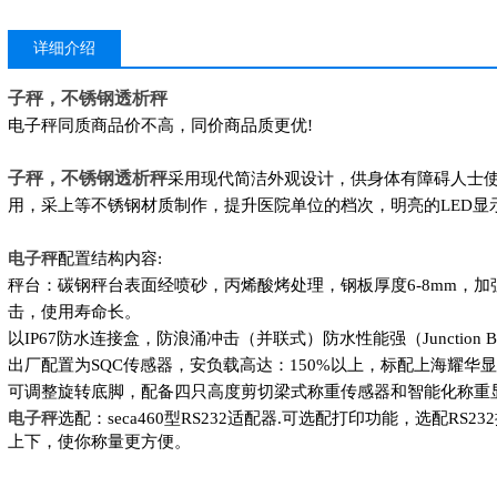
详细介绍
子秤，不锈钢透析秤
电子秤同质商品价不高，同价商品质更优!
子秤，不锈钢透析秤
采用现代简洁外观设计，供身体有障碍人士使用
用，采上等不锈钢材质制作，提升医院单位的档次，明亮的LED显
电子秤
配置结构内容:
秤台：碳钢秤台表面经喷砂，丙烯酸烤处理，钢板厚度6-8mm，
击，使用寿命长。
以IP67防水连接盒，防浪涌冲击（并联式）防水性能强（Junction
出厂配置为SQC传感器，安负载高达：150%以上，标配上海耀华显示
可调整旋转底脚，配备四只高度剪切梁式称重传感器和智能化称重
电子秤
选配：seca460型RS232适配器.可选配打印功能，选配R
上下，使你称量更方便。