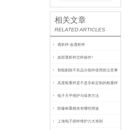
相关文章
RELATED ARTICLES
透析秤-血透析秤
血部透析秤怎样操作?
智能剔除不良品分拣秤使用前注意事
高度检重秤是不是非标定制的检重秤
项
电子天平维护与保养方法
防爆称重模块有哪些用途
上海电子磅秤维护六大准则