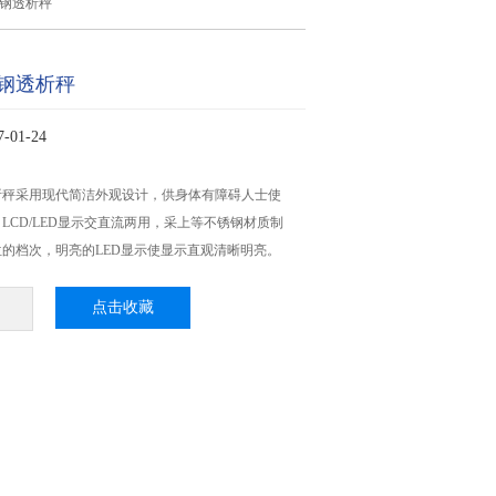
钢透析秤
钢透析秤
01-24
析秤采用现代简洁外观设计，供身体有障碍人士使
LCD/LED显示交直流两用，采上等不锈钢材质制
的档次，明亮的LED显示使显示直观清晰明亮。
点击收藏