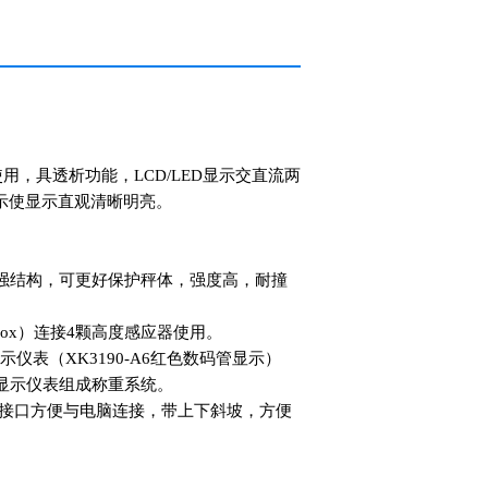
，具透析功能，LCD/LED显示交直流两
示使显示直观清晰明亮。
加强结构，可更好保护秤体，强度高，耐撞
 Box）连接4颗高度感应器使用。
仪表（XK3190-A6红色数码管显示）
显示仪表组成称重系统。
S232接口方便与电脑连接，带上下斜坡，方便