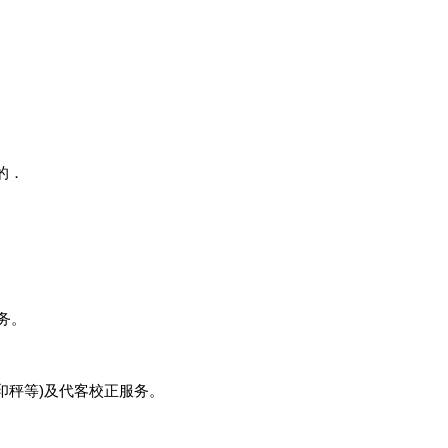
的．
务。
印秤等
)
及代客校正服务。