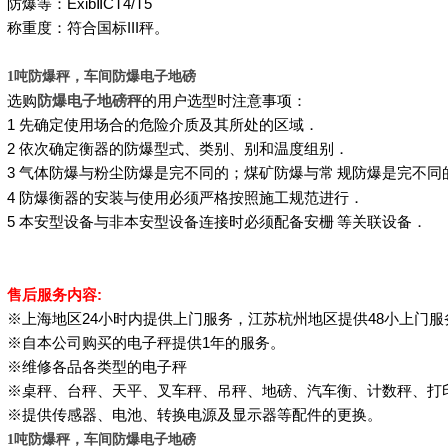
防爆等：
Exib
Ⅱ
CT4/T5
称重度：符合国标
III
秤。
吨防爆秤，车间防爆电子地磅
1
选购
防爆电子地磅秤
的用户选型时注意事项：
1
先确定使用场合的危险介质及其所处的区域．
2
依次确定衡器的防爆型式、类别、别和温度组别．
3
气体防爆与粉尘防爆是完不同的；煤矿防爆与常
规防爆是完不同
4
防爆衡器的安装与使用必须严格按照施工规范进行．
5
本安型设备与非本安型设备连接时必须配备安栅
等关联设备．
售后服务内容
:
※上海地区
24
小时内提供上门服务，江苏杭州地区提供
48
小上门服
※自本公司购买的电子秤提供
1
年的服务。
※维修各品各类型的电子秤
※桌秤、台秤、天平、叉车秤、吊秤、地磅、汽车衡、计数秤、打
※提供传感器、电池、转换电源及显示器等配件的更换。
吨防爆秤，车间防爆电子地磅
1