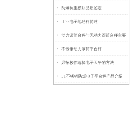
防爆称重模块品质鉴定
工业电子地磅秤简述
动力滚筒台秤与无动力滚筒台秤主要
​不锈钢动力滚筒平台秤
区别
鼎拓教你选择电子天平的方法
3T不锈钢防爆电子平台秤产品介绍