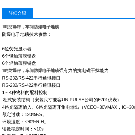
详细介绍
吨防爆秤，车间防爆电子地磅
1
防爆电子地磅技术参数：
6
位荧光显示器
6
个轻触薄膜键盘
6
个轻触薄膜键盘
吨防爆秤，车间防爆电子地磅
强有力的抗电磁干扰能力
1
RS-232/RS-422
串行通讯接口
RS-232/RS-422
串行通讯接口
1
～
4
种物料的配料控制
柜式安装结构（安装尺寸兼容
UNIPULSE
公司的
F701
仪表）
4
路光隔离输入、
6
路光隔离开集电输出（
VCEO=30VMAX
，
IC=3
额定过载：
120%F.S
。
环境湿度：
<90%R.H
。
读数稳定时间：
<10s