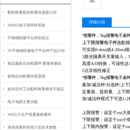
配料称重模块称重传感器介绍
详细介绍
300KG电子滚筒秤用途
*报警秤，
报警电子桌
5kg
不锈钢防爆平台秤的优点
上下限报警电子秤
选配模
可实现0-4ma或4-20m
3T不锈钢防爆电子平台秤产品介绍
3
路光隔离开关量输入，
食品漏装自动检重秤/重量称重机
高度A/D转换，可读性达1
5
点非线性修正
影响自动检重秤度原因
*报警秤，
报警电子桌
5kg
集加/减法秤/分选秤/上
如何应对工业配料称重模块不稳定
定量值、提前量、上下限
加/减法秤模式下可选1-
电子地磅主要功能
上限报警：设定个zui大
300公斤生产线重量检重秤
下限报警：设定个zui小
上下限内报警：设定个zui
身高体重秤的简介及技术参数