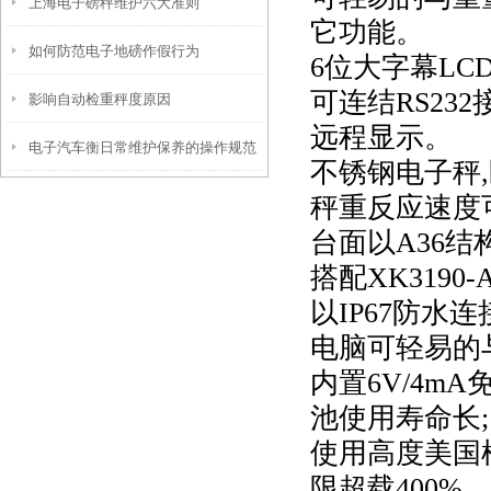
上海电子磅秤维护六大准则
它功能。
如何防范电子地磅作假行为
6
位大字幕LC
可连结RS23
影响自动检重秤度原因
远程显示。
电子汽车衡日常维护保养的操作规范
不锈钢电子秤
秤重反应速度
台面以A36
搭配XK319
以IP67防水连
电脑可轻易的
内置6V/4m
池使用寿命长;
使用高度美国柯
限超载400%.