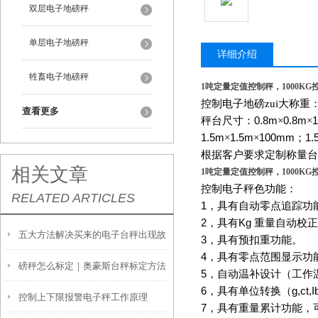
双层电子地磅秤
单层电子地磅秤
详细介绍
牲畜电子地磅秤
1吨定量定值控制秤，1000K
控制电子地磅zui大称重
查看更多
秤台尺寸：
0.8m
×
0.8m
×
1.5m
×
1.5m
×
100mm
；
1.
根据客户要求定制称量台
相关文章
1吨定量定值控制秤，1000K
控制电子秤色功能：
RELATED ARTICLES
1
，具有自动零点追踪功
2
，具有
Kg
重量自动校正
五大方法解决买来的电子台秤出现故
3
，具有预扣重功能。
4
，具有零点范围显示功
磅秤怎么标定｜奥豪斯台秤标定方法
障让人着急的问题
5
，自动温补设计（工作
6
，具有单位转换（
g,ct,
控制上下限报警电子秤工作原理
7
，具有重量累计功能，