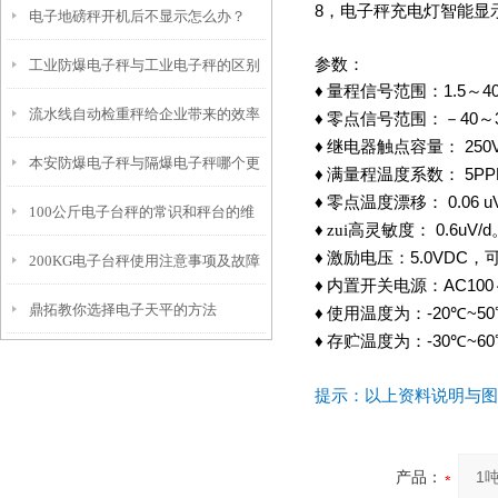
8
，电子秤充电灯智能显
电子地磅秤开机后不显示怎么办？
参数：
工业防爆电子秤与工业电子秤的区别
♦
量程信号范围：
1.5
～
4
流水线自动检重秤给企业带来的效率
♦
零点信号范围：－
40
～
♦
继电器触点容量：
250
本安防爆电子秤与隔爆电子秤哪个更
♦
满量程温度系数：
5PP
♦
零点温度漂移：
0.06 u
100公斤电子台秤的常识和秤台的维
安
♦
zui高灵敏度：
0.6uV/d
♦
激励电压：
5.0VDC
，
200KG电子台秤使用注意事项及故障
护
♦
内置开关电源：
AC100
鼎拓教你选择电子天平的方法
维修
♦
使用温度为：
-20
℃
~50
♦
存贮温度为：
-30
℃
~60
提示：以上资料说明与图
产品：