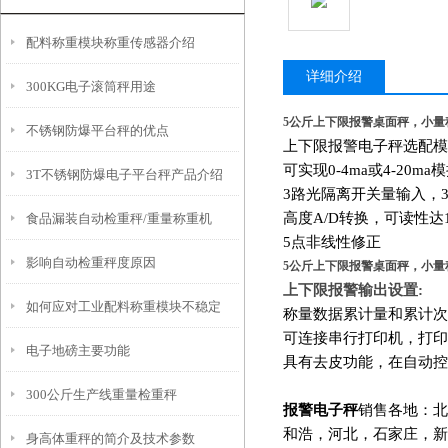
配料称重模块称重传感器介绍
详细介绍
300KG电子滚筒秤用途
5公斤上下限报警桌面秤，小量
不锈钢防爆平台秤的优点
上下限报警电子秤选配模
可实现0-4ma或4-20m
3T不锈钢防爆电子平台秤产品介绍
3
路光隔离开关量输入，
高度A/D转换，可读性达1
食品漏装自动检重秤/重量称重机
5
点非线性修正
影响自动检重秤度原因
5公斤上下限报警桌面秤，小量
上下限报警输出设置:
如何应对工业配料称重模块不稳定
称量数据累计量和累计次
可连接串行打印机，打印
电子地磅主要功能
具有去皮功能，在自动控
300公斤生产线重量检重秤
报警电子秤
销售各地：北
和浩，河北，石家庄，新
身高体重秤的简介及技术参数