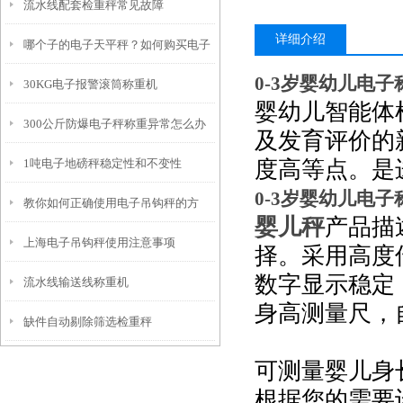
流水线配套检重秤常见故障
详细介绍
哪个子的电子天平秤？如何购买电子
0-3岁婴幼儿电
30KG电子报警滚筒称重机
天平？
婴幼儿智能体
300公斤防爆电子秤称重异常怎么办
及发育评价的
1吨电子地磅秤稳定性和不变性
度高等点。是
0-3岁婴幼儿电
教你如何正确使用电子吊钩秤的方
婴儿秤
产品描
上海电子吊钩秤使用注意事项
法？
择。采用高度
数字显示稳定
流水线输送线称重机
身高测量尺，
缺件自动剔除筛选检重秤
可测量婴儿身
根据您的需要