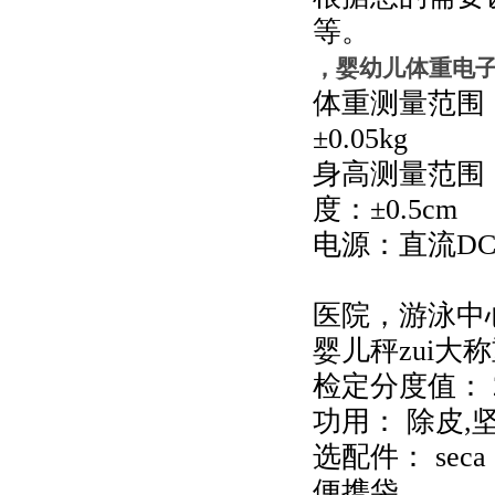
等。
，婴幼儿体重电
体重测量范围
±
0.05kg
身高测量范围
度：±
0.5cm
电源：直流
DC
医院，游泳中
婴儿秤zui大称重
检定分度值： 2g
功用： 除皮,
选配件： seca 
便携袋。