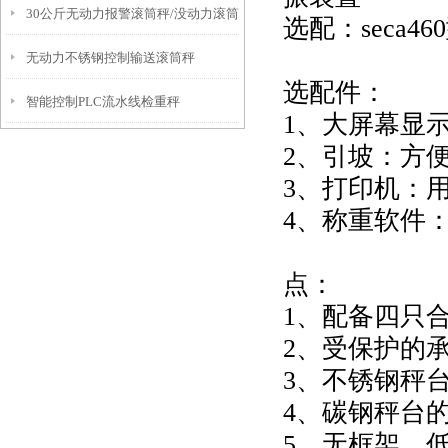
30公斤无动力报警滚筒秤/没动力滚筒
选配：seca46
无动力不锈钢控制输送滚筒秤
称
选配件：
智能控制PLC流水线检重秤
1
、大屏幕显
2
、引坡：方
3
、打印机：
4
、称重软件
点：
1
、配备四只
2
、受保护的
3
、不锈钢秤
4
、碳钢秤台
5
、无框架、