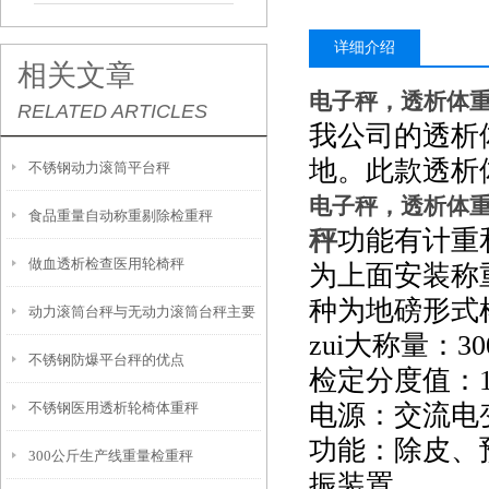
详细介绍
相关文章
电子秤，透析体
RELATED ARTICLES
我公司的透析
地。此款透析
​不锈钢动力滚筒平台秤
电子秤，透析体
食品重量自动称重剔除检重秤
秤
功能有计重
做血透析检查医用轮椅秤
为上面安装称
种为地磅形式
动力滚筒台秤与无动力滚筒台秤主要
zui大称量：30
不锈钢防爆平台秤的优点
区别
检定分度值：100
不锈钢医用透析轮椅体重秤
电源：交流电
功能：除皮、
300公斤生产线重量检重秤
振装置