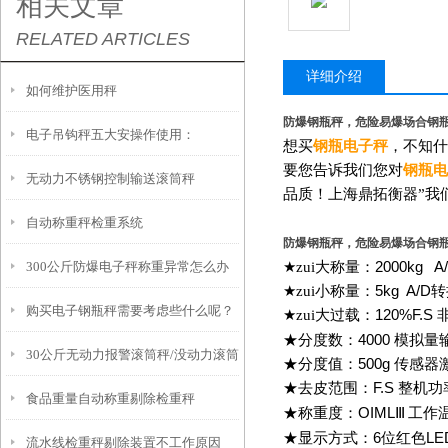
相关文章
RELATED ARTICLES
详细介绍
如何维护医用秤
防爆钢瓶秤，危险易爆场合钢
电子吊钩秤五大安操作使用：
想买
钢瓶电子秤
，不知什
要您告诉我们您对
钢瓶电
无动力不锈钢控制输送滚筒秤
品质！上海鼎拓衡器”我
自动称重秤检重系统
防爆钢瓶秤，危险易爆场合钢
300公斤防爆电子秤称重异常怎么办
★zui大称量：
2000kg A
★zui小称量：
5kg A/D
转
购买电子钢瓶秤需要考虑些什么呢？
★zui大过载：
120%F.S
★分度数：
4000
模拟量
30公斤无动力报警滚筒秤/没动力滚筒
★分度值：
500g
传感器
★去皮范围：
F.S
整机功
食品重量自动称重剔除检重秤
称
★称重度：
OIML
Ⅲ
工作
★显示方式：
6
位红色
LE
流水线检重秤剔除装置不工作原因