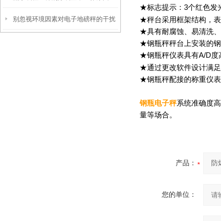
★标志提示：
3
个红色发
别忽视环境因素对电子地磅秤的干扰
★秤台采用框架结构，表
★
具有耐腐蚀、易清洗、
★钢瓶秤秤台上安装的钢
★钢瓶秤仪表具有
A/D
度
★通过更改软件设计满足
★钢瓶秤配接的称重仪表
钢瓶电子秤
系统准确度高
量等场合。
产品：
您的单位：