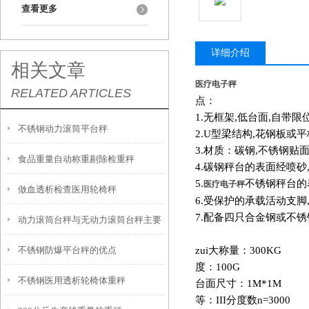
查看更多
详细介绍
相关文章
医疗电子秤
RELATED ARTICLES
点：
1.
无框架,低台面,自带限
​不锈钢动力滚筒平台秤
2.U
型梁结构,花钢板或平
3.
材质：碳钢,不锈钢贴面
食品重量自动称重剔除检重秤
4.
碳钢秤台的表面经喷砂
5.
不锈钢秤台的
医疗电子秤
做血透析检查医用轮椅秤
6.
受保护的承载活动支脚
7.
配备四只合金钢或不锈
动力滚筒台秤与无动力滚筒台秤主要
不锈钢防爆平台秤的优点
zui大称量：300KG
区别
度：100G
不锈钢医用透析轮椅体重秤
台面尺寸：1M*1M
等：III分度数n=3000