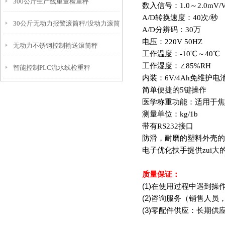
300公斤生产线重量检重秤
数入信号：1.0～2.0mV/
A/D
转换速度：40次/秒
30公斤无动力报警滚筒秤/没动力滚筒
A/D
分辨码：30万
电压：220V 50HZ
无动力不锈钢控制输送滚筒秤
称
工作温度：-10℃～40℃
工作湿度：∠85%RH
智能控制PLC流水线检重秤
内装：6V/4Ah免维护
简单便捷的5键操作
医学称重功能：适用于焦
测量单位：kg/1b
带有RS232接口
防滑，耐磨的塑料外壳的
电子优化扶手提供zui大
质量保证：
(1)
在使用过程中遇到操
(2)
咨询服务（销售人员
(3)
零配件供应：长期供