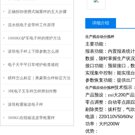
正确拆卸便携式轴重秤的五大步骤
详细介绍
流水线电子皮带秤工作原理
生产线自动分拣秤
1000KG铲车电子秤的维护方法
主要功能：
报表功能：内置报表统计
滚筒电子秤上下限参数怎么调
数据，随时掌握生产状况
电子天平平日常维护检查规程
接口功能：预留接口，数
实现集中控制：能实现台
磅秤怎么标定｜奥豪斯台秤标定方法
参数恢复功能：提供出厂
技术指示
生产线自动分拣秤
3吨电子叉车秤怎样辨别作弊
产品预设：zui大
200
产品
零点调整：自动零点跟踪
滚筒检重输送电子秤
剔除类型：拔杆型，气吹
电源：
220/110V50/60hz
300KG在线输送皮带检重秤
功率：大约
200W
优势：