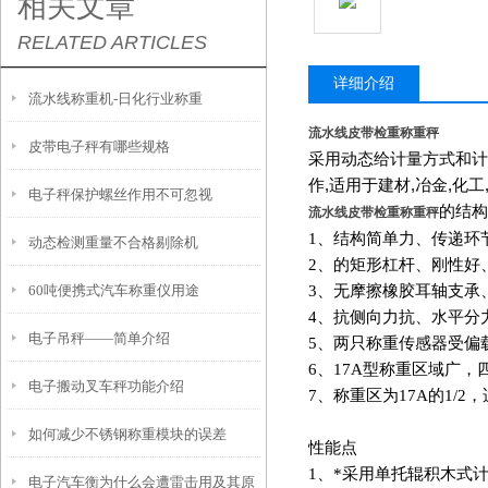
相关文章
RELATED ARTICLES
详细介绍
流水线称重机-日化行业称重
流水线皮带检重称重秤
皮带电子秤有哪些规格
采用动态给计量方式和计
作
,
适用于建材
,
冶金
,
化工
电子秤保护螺丝作用不可忽视
的结构
流水线皮带检重称重秤
1
、结构简单力、传递环
​动态检测重量不合格剔除机
2
、的矩形杠杆、刚性好
60吨便携式汽车称重仪用途
3
、无摩擦橡胶耳轴支承
4
、抗侧向力抗、水平分
电子吊秤——简单介绍
5
、两只称重传感器受偏
6
、17A型称重区域广
电子搬动叉车秤功能介绍
7
、称重区为17A的1/
如何减少不锈钢称重模块的误差
性能点
1
、*采用单托辊积木式
电子汽车衡为什么会遭雷击用及其原