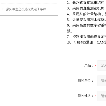
2
、悬浮式直接称重结构（号
3
、采用的直接测速机构
鼎拓教您怎么选无线电子吊秤
理？
4
、采用殊的计量结构，
5
、计量架采用积木模块
6
、采用高度的数字称重
强。
7
、控制器采用触摸显示
.8
、可接485通讯，CAN
产品：
您的单位：
您的姓名：