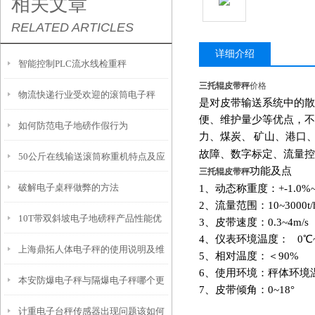
相关文章
RELATED ARTICLES
详细介绍
智能控制PLC流水线检重秤
三托辊皮带秤
价格
物流快递行业受欢迎的滚筒电子秤
是对皮带输送系统中的散
便、维护量少等优点，不
如何防范电子地磅作假行为
力、煤炭、
矿山、港口
故障、数字标定、流量控
50公斤在线输送滚筒称重机特点及应
功能及点
三托辊皮带秤
破解电子桌秤做弊的方法
1
、动态称重度：+-1.0%~+
用原理
2
、流量范围：10~3000t/
10T带双斜坡电子地磅秤产品性能优
3
、皮带速度：0.3~4m/s
4
、仪表环境温度： 0℃~
上海鼎拓人体电子秤的使用说明及维
点
5
、相对温度：＜90%
6
、使用环境：秤体环境温度
本安防爆电子秤与隔爆电子秤哪个更
护
7
、皮带倾角：0~18°
计重电子台秤传感器出现问题该如何
安