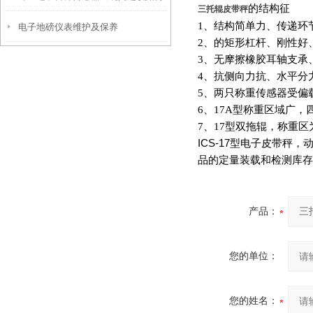
的结构征
三托辊皮带秤
1
、结构简单力、传递环
电子地磅仪表维护及保养
处理?
2
、的矩形杠杆、刚性好
3
、无摩擦橡胶耳轴支承
4
、抗侧向力抗、水平分
5
、两只称重传感器受偏
6
、17A型称重区域广
7
、17型双拖辊，称重区
ICS-17
型电子皮带秤，
品的定量装载和检测库存
产品：
您的单位：
您的姓名：