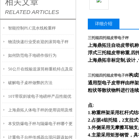
相关文章
RELATED ARTICLES
详细介绍
智能控制PLC流水线检重秤
三托辊四托辊皮带电子秤
物流快递行业受欢迎的滚筒电子秤
上海鼎拓注自动皮带机称重
浮式三托辊皮带称重,四托
如何防范电子地磅作假行为
上海鼎拓非标定制,设计 ,*
50公斤在线输送滚筒称重机特点及应
构成
三托辊四托辊皮带电子秤
破解电子桌秤做弊的方法
通用型电子皮带秤由秤架
用原理
粒状等散状物料进行连续
10T带双斜坡电子地磅秤产品性能优
点:
上海鼎拓人体电子秤的使用说明及维
点
1.
称重秤架采用杠杆式结
2.
占据4组托辊，2支拉
本安防爆电子秤与隔爆电子秤哪个更
护
3.
外侧采用无摩擦耳轴支
4.
主梁采用矩形钢管，具
计重电子台秤传感器出现问题该如何
安