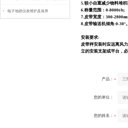
5.
较小自重减少物料堆积
6.
称量范围：0-8000t/h;
电子地磅仪表维护及保养
处理?
7.
皮带宽度：300-2800㎜
8.
皮带输送机倾角:0-30°
安装要求:
皮带秤安装时应远离风力
立的安装支架或平台，必
产品：
您的单位：
您的姓名：