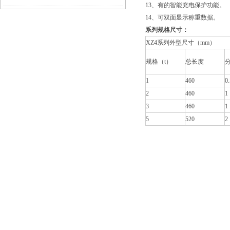
13、有的智能充电保护功能。
14、可双面显示称重数据。
系列规格尺寸：
XZ4系列外型尺寸（mm）
规格（t）
总长度
分
1
460
0.
2
460
1
3
460
1
5
520
2