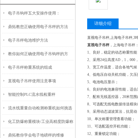
电子吊钩秤五大安操作使用：
详细介绍
鼎拓教您正确使用电子吊秤的方法
直视电子吊秤,上海电子吊秤,3
电子吊秤电池维护方法
直视电子吊秤
，上海电子吊秤
1、良好，稳定的动态称重性
教你如何正确使用电子吊钩秤的方
2、采用24位高度AD，1，00
电子吊秤称重系统的组成
3、宽工作温度，适合各地气候
法？
4、低电压自动关机功能，欠压
直视电子吊秤使用注意事项
5、电池电压显示；
6、良好的电池兼容性能，适合
智能控制PLC流水线检重秤
7、配有无线遥控器，20米范
8、可选配无线电数据传送模块
流水线重量自动检测称重机如何挑选
9、采用动态滤波算法，抗晃动
10、单次称重管理查看功能；
化工防爆称重模块/工业高精度防爆称
11、可选配遥控开机功能；
12、重量锁定功能；
鼎拓教你学会电子地磅秤的维修
重模块