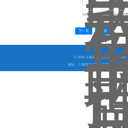
OCS可旋转直视电子吊称-1T
称
下一页
末页
© 2019 上海鼎拓实业有限公司(www.
地址：上海市松江区九干路220号 技术