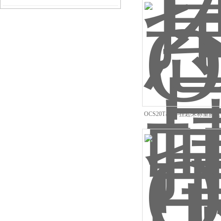
OCS20T吊称-挂起来称重的