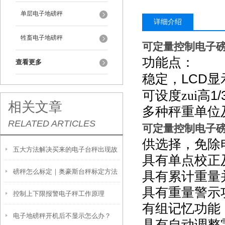
单层电子地磅秤
详细介绍
牲畜电子地磅秤
可定量控制电子磅
功能点：
查看更多
LCD
稳定，
显
1/
可设度zui高
相关文章
多种秤重单位
RELATED ARTICLES
可定量控制电子磅
供选择，免除
五大方法解决买来的电子台秤出现故
具有单点校正
磅秤怎么标定｜奥豪斯台秤标定方法
障让人着急的问题
具有累计重量
具有重量警示
控制上下限报警电子秤工作原理
有组记忆功能
电子地磅秤开机后不显示怎么办？
具有自动调整