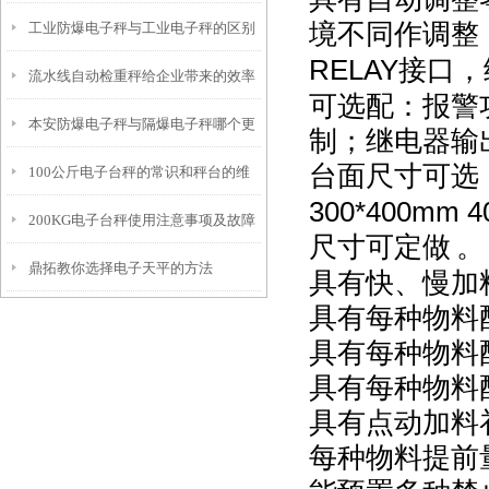
境不同作调整
工业防爆电子秤与工业电子秤的区别
RELAY
接口，
流水线自动检重秤给企业带来的效率
可选配：报警
本安防爆电子秤与隔爆电子秤哪个更
制；继电器输
台面尺寸可选
100公斤电子台秤的常识和秤台的维
安
300*400mm 4
200KG电子台秤使用注意事项及故障
护
尺寸可定做
。
鼎拓教你选择电子天平的方法
维修
具有快、慢加
具有每种物料
具有每种物料
具有每种物料
具有点动加料
每种物料提前