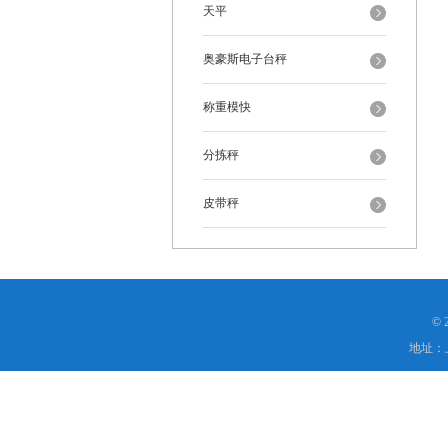
天平
奥豪斯电子台秤
称重模快
分拣秤
皮带秤
©
地址：