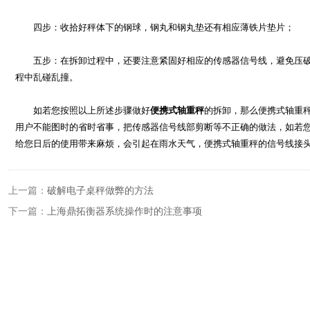
四步：收拾好秤体下的钢球，钢丸和钢丸垫还有相应薄铁片垫片；
五步：在拆卸过程中，还要注意紧固好相应的传感器信号线，避免压破
程中乱碰乱撞。
如若您按照以上所述步骤做好
便携式轴重秤
的拆卸，那么便携式轴重
用户不能图时的省时省事，把传感器信号线部剪断等不正确的做法，如若
给您日后的使用带来麻烦，会引起在雨水天气，便携式轴重秤的信号线接
上一篇：
破解电子桌秤做弊的方法
下一篇：
上海鼎拓衡器系统操作时的注意事项