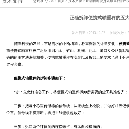
技术支持
您现在的位置：
首页
>
技术支持
> 正确拆卸便携式轴重秤的五
正确拆卸便携式轴重秤的五
发布日期：2013-12-02 浏览次数：2
随着科技的发展，市场需求的不断增加，称重衡器的计量变化，
便携
前便携式轴重秤被广泛应用到冶金、矿山、机械、化工、港口及公路货站
确的使用方法密切相关，便携式轴重秤在安装以及拆卸上的要求也是十分
过程步骤。
便携式轴重秤的拆卸步骤如下：
*步：先做好准备工作，将便携式轴重秤拆卸所需要的些工具准备齐；
二步：把每个称重传感器的信号线，从接线盒上松脱，并做好相应记录
位置。信号线不得剪断，再把主线也收起放好；
三步：拆卸两个秤体间的连接螺丝，有纵向和横向的；