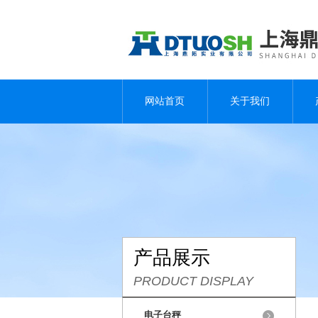
网站首页
关于我们
产品展示
PRODUCT DISPLAY
电子台秤