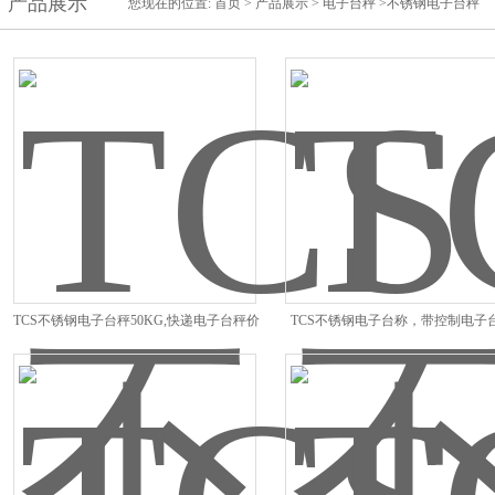
产品展示
您现在的位置:
首页
>
产品展示
>
电子台秤
>不锈钢电子台秤
TCS不锈钢电子台秤50KG,快递电子台秤价
TCS不锈钢电子台称，带控制电子
格,50公斤电子台秤
200kg电子台秤*价