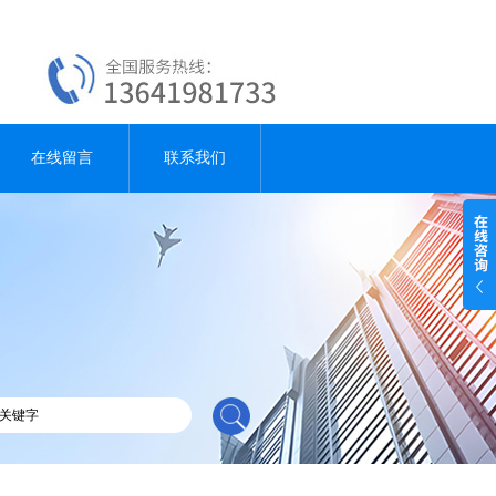
在线留言
联系我们