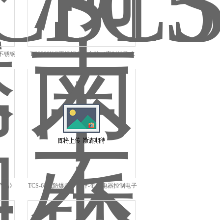
G不锈钢
TCS300KG不锈钢电子台称（密封性防水
秤）
产品》
TCS-60kg防爆电子台秤-带继电器控制电子
台秤