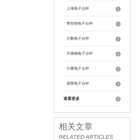
上海电子台秤
带控制电子台秤
计数电子台秤
不锈钢电子台秤
计重电子台秤
报警电子台秤
查看更多
相关文章
RELATED ARTICLES