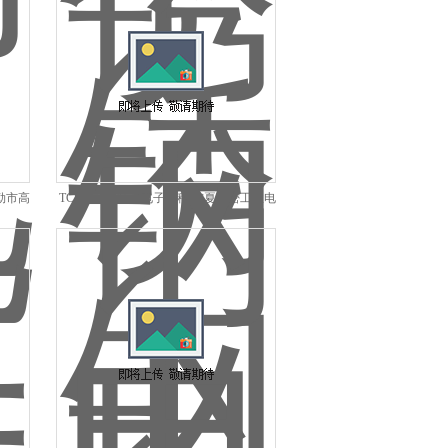
勒市高
TCS不锈钢防水电子磅秤,宁夏高密工业电
子秤配送