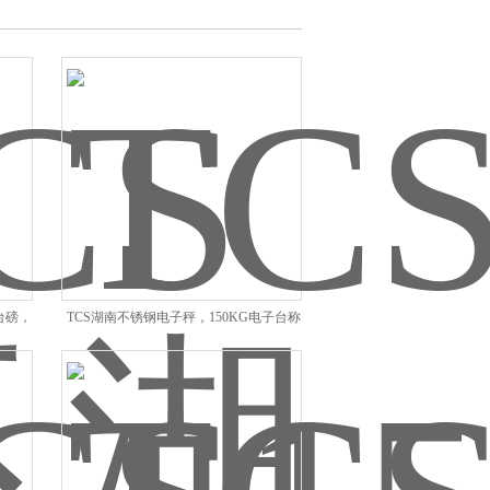
台磅，
TCS湖南不锈钢电子秤，150KG电子台称
经销价，150kg电子台磅