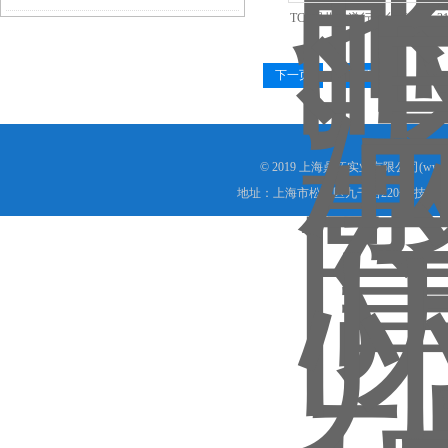
TCS温州快递行业台秤,TCS-
秤
下一页
末页
© 2019 上海鼎拓实业有限公司(www.
地址：上海市松江区九干路220号 技术