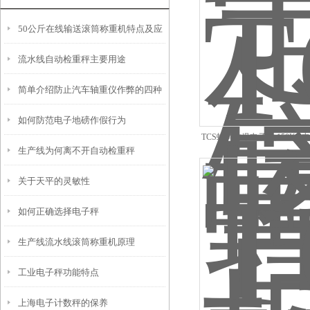
50公斤在线输送滚筒称重机特点及应
流水线自动检重秤主要用途
用原理
简单介绍防止汽车轴重仪作弊的四种
如何防范电子地磅作假行为
方法
TCS蜂鸣防爆电子称,150K
生产线为何离不开自动检重秤
发
关于天平的灵敏性
如何正确选择电子秤
生产线流水线滚筒称重机原理
工业电子秤功能特点
上海电子计数秤的保养