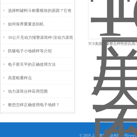
选择料罐料斗称重模块的原因？它有
如何保养重量选别机
什么优势？
30公斤无动力报警滚筒秤/没动力滚筒
TCS美国奥豪斯台秤性价比高/
防爆电子小地磅秤等介绍
称
计重台秤/30.5×35.5c
电子密天平的正确使用方法
高度检重秤点
动力滚筒台秤应用范围
教您怎样正确使用电子地磅？
© 2019 上海鼎拓实业有限公司(www.