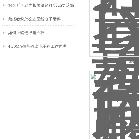
30公斤无动力报警滚筒秤/没动力滚筒
鼎拓教您怎么选无线电子吊秤
称
如何正确选择电子秤
4-20MA信号输出电子秤工作原理
DT高精度计重料罐称