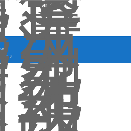
秤
DT没动力超重报警滚筒秤
map
598号-3