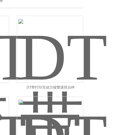
秤
DT带打印无动力报警滚筒台秤