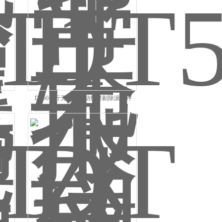
DT50公斤无动力自动报警剔除滚筒秤