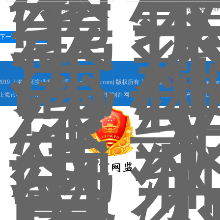
DT无动力不锈钢高精度辊筒秤
DT流水线30KG不锈钢滚筒台
下一页
末页
 2019 上海鼎拓实业有限公司(www.shdtsy.com) 版权所有 总访问量：
787592
GoogleSite
上海市松江区九干路220号 技术支持：
智能制造网
管理登陆
备案号：
沪ICP备13011