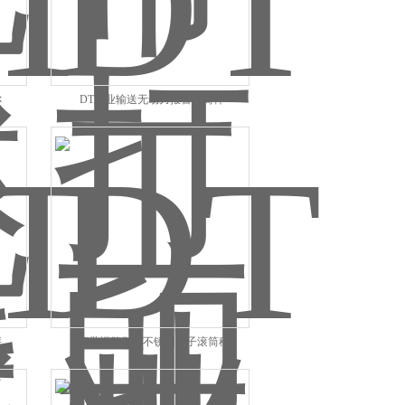
称
DT工业输送无动力报警滚筒秤
秤
DT带报警剔除不锈钢电子滚筒秤