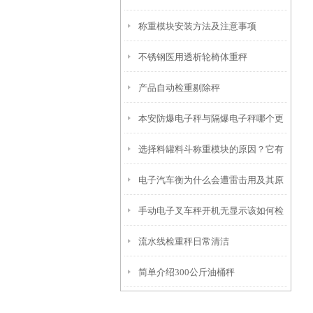
称重模块安装方法及注意事项
不锈钢医用透析轮椅体重秤
产品自动检重剔除秤
本安防爆电子秤与隔爆电子秤哪个更
选择料罐料斗称重模块的原因？它有
安
电子汽车衡为什么会遭雷击用及其原
什么优势？
手动电子叉车秤开机无显示该如何检
理？
流水线检重秤日常清洁
查
简单介绍300公斤油桶秤