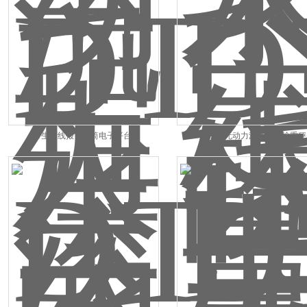
DT生产线报警滚筒电子平台秤
DT1吨无动力滚筒输送检重秤