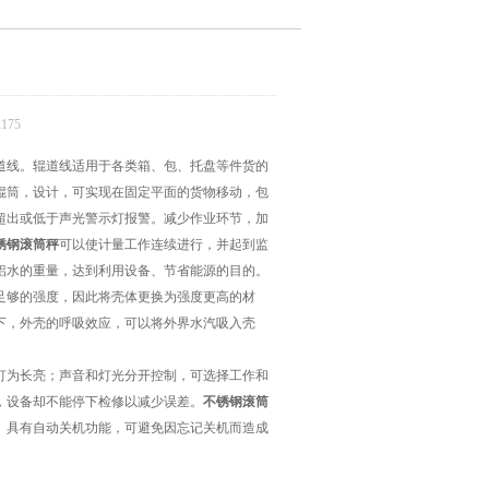
175
道线。辊道线适用于各类箱、包、托盘等件货的
辊筒，设计，可实现在固定平面的货物移动，包
超出或低于声光警示灯报警。减少作业环节，加
锈钢滚筒秤
可以使计量工作连续进行，并起到监
铝水的重量，达到利用设备、节省能源的目的。
足够的强度，因此将壳体更换为强度更高的材
下，外壳的呼吸效应，可以将外界水汽吸入壳
灯为长亮；声音和灯光分开控制，可选择工作和
，设备却不能停下检修以减少误差。
不锈钢滚筒
。具有自动关机功能，可避免因忘记关机而造成