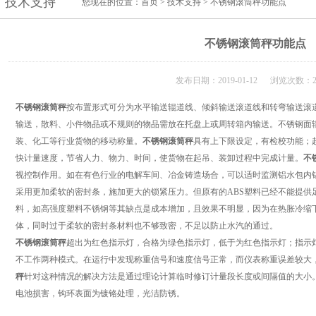
技术支持
您现在的位置：
首页
>
技术支持
> 不锈钢滚筒秤功能点
不锈钢滚筒秤功能点
发布日期：2019-01-12 浏览次数：2
不锈钢滚筒秤
按布置形式可分为水平输送辊道线、倾斜输送滚道线和转弯输送滚
输送，散料、小件物品或不规则的物品需放在托盘上或周转箱内输送。不锈钢面
装、化工等行业货物的移动称量。
不锈钢滚筒秤
具有上下限设定，有检校功能；
快计量速度，节省人力、物力、时间，使货物在起吊、装卸过程中完成计量。
不
视控制作用。如在有色行业的电解车间、冶金铸造场合，可以适时监测铝水包内
采用更加柔软的密封条，施加更大的锁紧压力。但原有的
ABS
塑料已经不能提供
料，如高强度塑料不锈钢等其缺点是成本增加，且效果不明显，因为在热胀冷缩
体，同时过于柔软的密封条材料也不够致密，不足以防止水汽的通过。
不锈钢滚筒秤
超出为红色指示灯，合格为绿色指示灯，低于为红色指示灯；指示
不工作两种模式。在运行中发现称重信号和速度信号正常，而仪表称重误差较大
秤
针对这种情况的解决方法是通过理论计算临时修订计量段长度或间隔值的大小
电池损害，钩环表面为镀铬处理，光洁防锈。