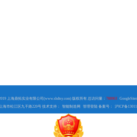
 2019 上海鼎拓实业有限公司(www.shdtsy.com) 版权所有 总访问量：
788963
GoogleSite
上海市松江区九干路220号 技术支持：
智能制造网
管理登陆
备案号：
沪ICP备13011