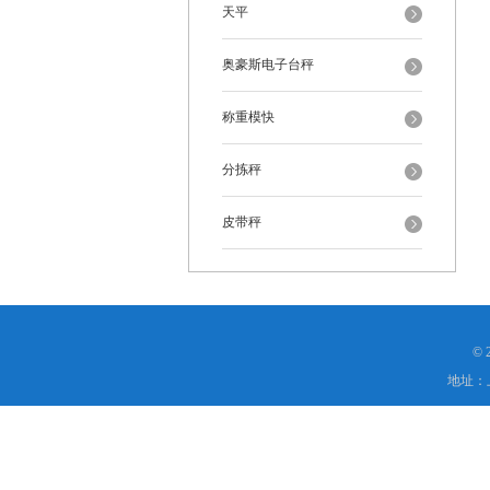
天平
奥豪斯电子台秤
称重模快
分拣秤
皮带秤
©
地址：