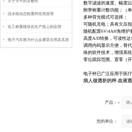
关于天平的灵敏性
数字滤波的速度、幅度以
附带称重计数功能；（单
流水线动态检重秤应用原理
多种背光模式可选择；
可随机充电；具有欠压指
化工称重模块在生产线上的应用
随机配置6V/4AH免维护
高度A/D转换，可读性达1/
电子汽车衡为什么会遭雷击用及其原
调用内码显示方便，替代
殊的软件技术，增强系统
理？
零位跟踪范围、置零（开
电子秤已广泛应用于医疗
病人做透析的秤
-
血液透
产品：
您的单位：