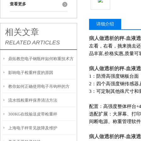
查看更多
详细介绍
相关文章
病人做透析的秤
-
血液透
RELATED ARTICLES
左看，右看，挑来挑去还
品丰富,价格实惠,质量可
鼎拓教您电子钢瓶秤如何称重技术方
病人做透析的秤
-
血液透
影响电子检重秤度的原因
案
1：防滑高强度钢板台面
2：四个高强度钢传感器
教你如何正确使用电子吊钩秤的方
3：可定制其他殊尺寸和
流水线检重秤保养清洁方法
法？
配置：高强度整体秤台+
选配扩展：大屏幕、打印
300KG在线输送皮带检重秤
间断电源、称重管理软件
上海电子秤常见故障及维护
病人做透析的秤
-
血液透