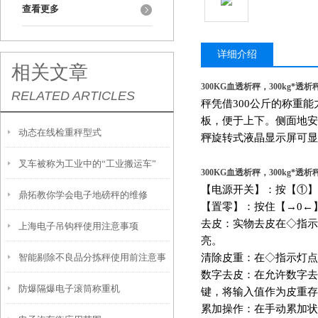
查看更多
详细介绍
相关文章
300KG血透析秤，300kg*透析
RELATED ARTICLES
秤凭借300公斤的称重
板，便于上下。侧面地安
动态在线检重秤型式
秤
旋转式液晶显示屏可显
叉车被称为工业中的“工业搬运车”
300KG血透析秤，300kg*透析
【电源开关】：按【①】
鼎拓教你学会电子地磅秤的维修
【置零】：按住【→0←
去皮：实物去皮在◇指示
上海电子吊钩秤使用注意事项
亮。
智能剔除不良品分拣秤使用前注意事
清除皮重：在◇指示灯点
数字去皮：在允许数字去
防爆隔爆电子滚筒称重机
项
键，将输入值作为皮重存
累加操作：在手动累加状