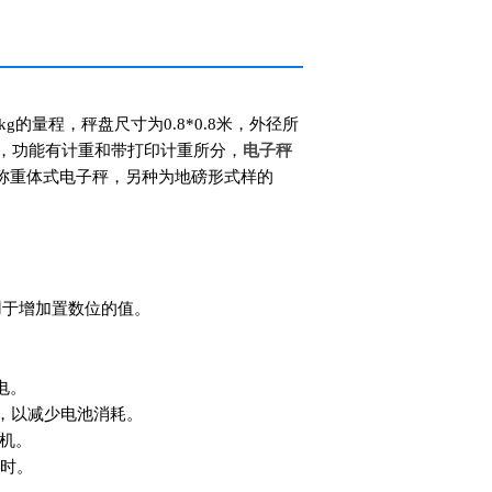
g的量程，秤盘尺寸为0.8*0.8米，外径所
分，功能有计重和带打印计重所分，
电子秤
称重体式电子秤，另种为地磅形式样的
用于增加置数位的值。
电。
]，以减少电池消耗。
关机。
时。