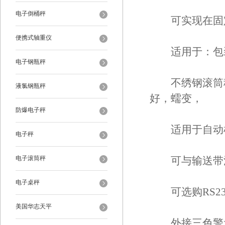
电子倒桶秤
可实现在固定
便携式轴重仪
适用于：包装
电子钢瓶秤
不绣钢滚筒秤，
液氯钢瓶秤
好，蠕变，
防爆电子秤
适用于自动检
电子秤
电子滚筒秤
可与输送带流
电子桌秤
可选购RS23
美国华志天平
外接三色警