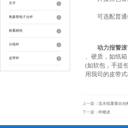
天平
可选配普通微
奥豪斯电子台秤
称重模快
分拣秤
动力报警滚
、硬质，如纸箱
皮带秤
(如软包，手提
用我司的皮带式
上一篇：
流水线重量自动
下一篇：
秤概述