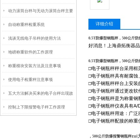
动力滚筒台秤与无动力滚筒台秤主要
详细介绍
自动称重秤检重系统
区别
浅谈无线电子吊秤的使用方法
0.5T防爆型钢瓶秤，500公斤
好消息！上海鼎拓衡器品
地磅称重软件的工作原理
0.5T防爆型钢瓶秤，500公斤
称重模块安装方法及注意事项
□电子钢瓶秤秤台采用框
□电子钢瓶秤具有耐腐蚀
使用电子检重秤注意事项
□电子钢瓶秤秤台上安装
□电子钢瓶秤通过更改软
五大方法解决买来的电子台秤出现故
□电子钢瓶秤是为称量钢
□电子钢瓶秤仪表具有
A/
控制上下限报警电子秤工作原理
障让人着急的问题
□电子钢瓶秤用途：广泛
□电子钢瓶秤配接的称重
z
，500公斤防爆报警钢瓶秤