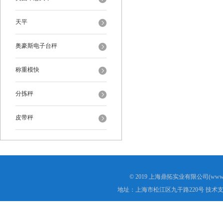
天平
奥豪斯电子台秤
称重模快
分拣秤
皮带秤
© 2019 上海鼎拓实业有限公司(www.
地址：上海市松江区九干路220号 技术