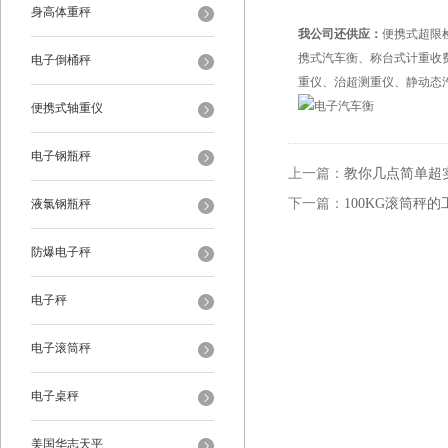
身高体重秤
我公司还供应：
便携式超限
携式汽车衡、称台式计重收
电子倒桶秤
重仪、治超测重仪、静动态
便携式轴重仪
电子钢瓶秤
上一篇：
教你几点简单超
下一篇：
100KG滚筒秤
液氯钢瓶秤
防爆电子秤
电子秤
电子滚筒秤
电子桌秤
美国华志天平