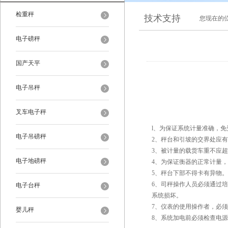
检重秤
技术支持
您现在的
电子磅秤
国产天平
电子吊秤
叉车电子秤
l、为保证系统计量准确，
电子吊磅秤
2、秤台和引坡的交界处应有1
3、被计量的载货车重不应
电子地磅秤
4、为保证衡器的正常计量
5、秤台下部不得卡有异物。
6、司秤操作人员必须通过
电子台秤
系统损坏。
7、仪表的使用操作者，必
婴儿秤
8、系统加电前必须检查电