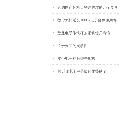
选购国产分析天平需关注的几个要素
教你怎样延长300kg电子台秤使用寿
数显电子吊钩秤的吊钩使用寿命
命
关于天平的灵敏性
皮带电子秤有哪些规格
告诉你电子秤是如何作弊的？