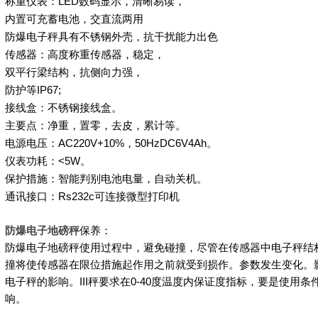
称重仪表：
LED
数码显示，清晰易读，
内置可充蓄电池，交直流两用
防爆电子秤具有不锈钢外壳，抗干扰能力出色
传感器：高度称重传感器，稳定，
双平行梁结构，抗侧向力强，
防护等
IP67;
接线盒：不锈钢接线盒。
主要点：净重，置零，去皮，累计等。
电源电压：
AC220V+10%
，
50HzDC6V4Ah
。
仪表功耗：
<5W
。
保护措施：智能判别电池电量，自动关机。
通讯接口：
Rs232c
可连接微型打印机
防爆电子地磅秤
保养：
防爆电子地磅秤使用过程中，避免碰撞，尽管在传感器中电子秤结
撞将使传感器在限位措施起作用之前就受到损作。参数发生变化。
电子秤的影响。
III
秤要求在
0-40
度温度内保证度指标，要是使用条
响。