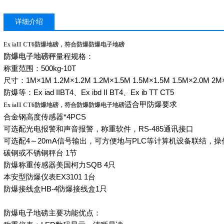
详细介绍
Ex iaII CT6防爆地磅，符合防爆防爆电子地磅
防爆电子地磅秤
量程规格：
称重范围：
500kg-10T
尺寸：
1M×1M 1.2M×1.2M 1.2M×1.5M 1.5M×1.5M 1.5M×2.0M 2
防爆等：
Ex iad IIBT4
、
Ex ibd II BT4
、
Ex ib TT CT5
适合甲防爆要求
Ex iaII CT6防爆地磅，符合防爆防爆电子地磅
合金钢高度传感器
*4PCS
可选配光电报警和声音报警，称重软件，
RS-485
通讯接口
可选配
4
～
20mA
信号输出，可方便地与
PLC
等计算机设备联结，操
碳钢或不锈钢秤台
1
节
防爆称重传感器美国柯力
SQB 4
只
本安型防爆仪表
EX3101 1
台
防爆接线盒
HB-4
防爆接线盒
1
只
防爆电子地磅主要功能优点：