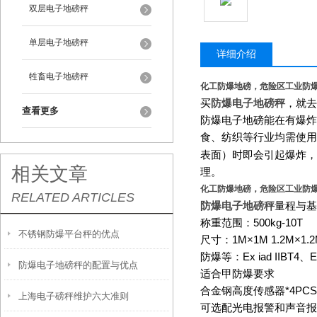
双层电子地磅秤
单层电子地磅秤
详细介绍
牲畜电子地磅秤
化工防爆地磅，危险区工业防
买
防爆电子地磅秤
，就去
查看更多
防爆电子地磅能在有爆炸
食、纺织等行业均需使用
表面）时即会引起爆炸，
相关文章
理。
化工防爆地磅，危险区工业防
RELATED ARTICLES
防爆电子地磅秤
量程与基
称重范围：
500kg-10T
不锈钢防爆平台秤的优点
尺寸：
1M×1M 1.2M×1.2
防爆等：
Ex iad IIBT4
、
E
防爆电子地磅秤的配置与优点
适合甲防爆要求
合金钢高度传感器
*4PCS
上海电子磅秤维护六大准则
可选配光电报警和声音报