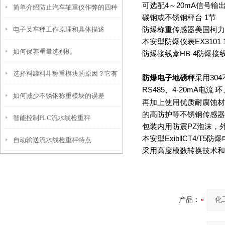
可选配
4
～
20mA
信号输
简单介绍防止汽车轴重仪作弊的四种
碳钢或不锈钢秤台
1
节
电子叉车秤工作原理和具体描述
防爆称重传感器美国柯力
方法
本安型防爆仪表
EX3101 
如何保养重量选别机
防爆接线盒
HB-4
防爆接
选择料罐料斗称重模块的原因？它有
防爆电子地磅秤
采用
304
RS485
、
4-20mA
电流
环
如何减少不锈钢称重模块的误差
什么优势？
再加上使用优质耐腐蚀材
的高防护等不锈钢传感器
智能控制PLC流水线检重秤
包装内用防震
PZ
泡沫，
本安型
ExibllCT4/T5
防爆
自动输送流水线检重秤特点
采用高度模数转换技术和
产品：