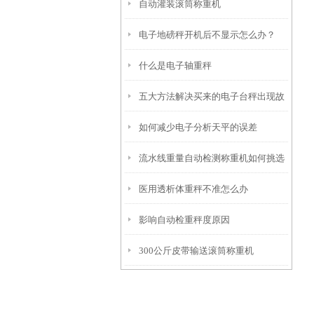
自动灌装滚筒称重机
处理?
电子地磅秤开机后不显示怎么办？
什么是电子轴重秤
五大方法解决买来的电子台秤出现故
如何减少电子分析天平的误差
障让人着急的问题
流水线重量自动检测称重机如何挑选
医用透析体重秤不准怎么办
影响自动检重秤度原因
300公斤皮带输送滚筒称重机