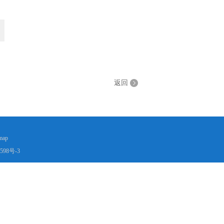
返回
map
598号-3