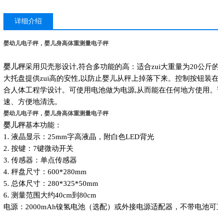
详细介绍
婴幼儿电子秤，婴儿身高体重测量电子秤
婴儿秤
采用贝壳形设计,符合多功能的高：适合zui大重量为20公斤
大托盘提供zui高的安性,以防止婴儿从秤上掉落下来。控制按钮装
合人体工程学设计。可使用电池做为电源,从而能在任何地方使用。
速、方便地清洗。
婴幼儿电子秤，婴儿身高体重测量电子秤
婴儿秤
基本功能：
1. 液晶显示：25mm字高液晶，附白色LED背光
2. 按键：7键微动开关
3. 传感器：单点传感器
4. 秤盘尺寸：600*280mm
5. 总体尺寸：280*325*50mm
6. 测量范围大约40cm到80cm
电源：2000mAh镍氢电池（选配）或外接电源适配器，不带电池