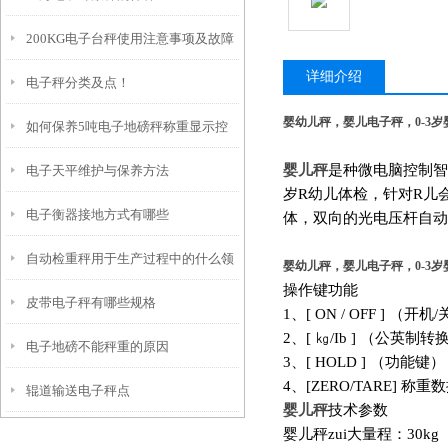
200KG电子台秤使用注意事项及故障
详细介绍
电子秤分类及点！
维修
婴幼儿秤，婴儿电子秤，0-3岁
如何保养5吨电子地磅秤称重显示控
婴儿秤
是种微电脑控制智
电子天平维护与保养方法
制器
岁R幼儿体检，针对R儿
电子衡器接地方式有哪些
体，双向的光电压杆自动
自动检重秤用于生产过程中的什么领
婴幼儿秤，婴儿电子秤，0-3岁
操作键功能
皮带电子秤有哪些规格
域
1
、[ ON / OFF ]
2
、[ ㎏/Ib ] （公
电子地磅不能秤重的原因
3
、[ HOLD ] （功能键）
4
、[ZERO/TARE] 称
辊道输送电子秤点
婴儿秤
技术参数
婴儿秤
zui大量程：30kg