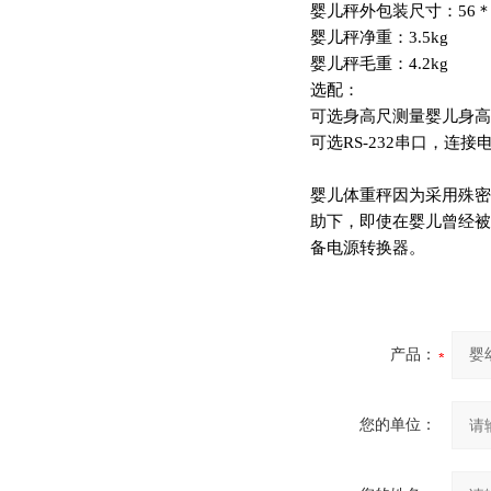
婴儿秤
外包装尺寸：56＊3
婴儿秤
净重：3.5kg
婴儿秤
毛重：4.2kg
选配：
可选身高尺测量婴儿身高
可选
RS-232
串口，连接
婴儿体重秤因为采用殊密
助下，即使在婴儿曾经被
备电源转换器。
产品：
您的单位：