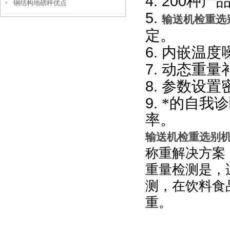
4. 200
种产
钢结构地磅秤优点
5.
输送机检重选
定。
6.
内嵌温度
7.
动态重量
8.
参数设置
9.
*的自我
率。
输送机检重选别
称重解决方案
重量检测是，
测，在饮料食
重。