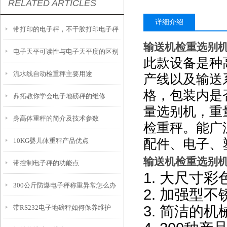
RELATED ARTICLES
详细介绍
带打印的电子秤，不干胶打印电子秤
输送机检重选别
电子天平可读性与电子天平度的区别
使用与功能
此款设备是种
流水线自动检重秤主要用途
产线以及输送
格，包装内是
鼎拓教你学会电子地磅秤的维修
量选别机，重
身高体重秤的简介及技术参数
检重秤。能广
10KG婴儿体重秤产品优点
配件、电子、
输送机检重选别
带控制电子秤的功能点
1.
大尺寸彩
300公斤防爆电子秤称重异常怎么办
2.
加强型不
3.
带RS232电子地磅秤如何保养维护
简洁的机