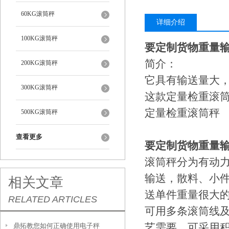
60KG滚筒秤
详细介绍
100KG滚筒秤
要定制货物重量
简介：
200KG滚筒秤
它具有输送量大
300KG滚筒秤
这款定量检重滚
定量检重滚筒秤
500KG滚筒秤
查看更多
要定制货物重量
滚筒秤分为有动
输送，散料、小
相关文章
送单件重量很大
RELATED ARTICLES
可用多条滚筒线
艺需要。可采用
鼎拓教您如何正确使用电子秤