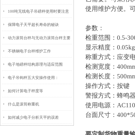
使用维护方便。
100吨无线电子吊磅秤使用时要注意
保障电子天平超长寿命的秘诀
什么？
参数：
检重范围：
0.5-3
动力滚筒台秤与无动力滚筒台秤主要
显示精度：
0.05kg
不锈钢电子台秤维护工作
区别
称重方式：应变
电子地磅秤结构原理与适应范围
检测宽度：
400m
检测长度：
500m
电子吊钩秤五大安操作使用：
操作方式：按键
如何计算电子秤度等
警报方式：蜂鸣
使用电源：
AC11
什么是滚筒称重机
台面尺寸：
400*5
如何减少电子分析天平的误差
要定制货物重量