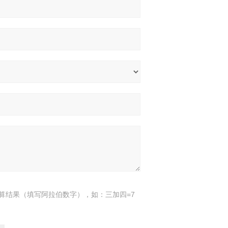
算结果（填写阿拉伯数字），如：三加四=7