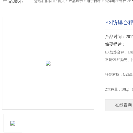
产品展示
您现在的位置:
首页
>
产品展示
>
电子台秤
>
防爆电子台秤
>E
EX防爆台
产品时间：2017-
简要描述：
EX防爆台秤，E
不锈钢,经抛光、
秤架材质：Q23
Z大称量：30kg --
在线咨询