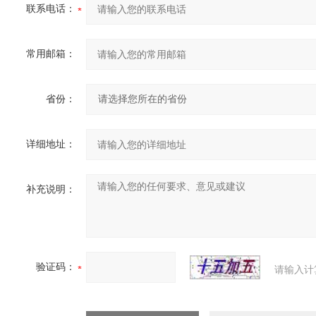
联系电话：
常用邮箱：
省份：
详细地址：
补充说明：
验证码：
请输入计