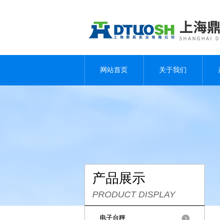
网站首页
关于我们
产品展示
PRODUCT DISPLAY
电子台秤