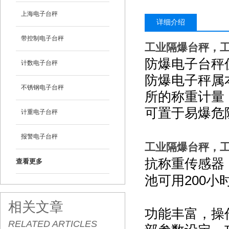
上海电子台秤
详细介绍
带控制电子台秤
工业隔爆台秤，
防爆电子台秤
计数电子台秤
防爆电子秤属
不锈钢电子台秤
所的称重计量
可置于易爆危
计重电子台秤
报警电子台秤
工业隔爆台秤，
抗称重传感器
查看更多
200
池可用
小
相关文章
功能丰富，操
RELATED ARTICLES