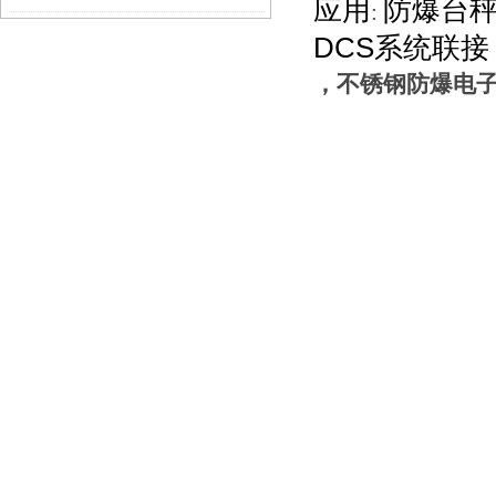
应用
防爆台
:
DCS
系统联接
，不锈钢防爆电