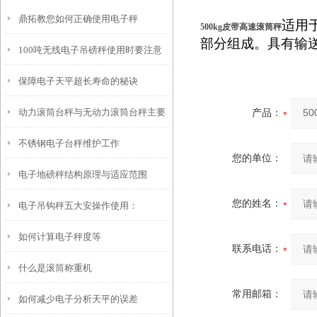
鼎拓教您如何正确使用电子秤
适用
500kg皮带高速滚筒秤
部分组成。具有输
100吨无线电子吊磅秤使用时要注意
保障电子天平超长寿命的秘诀
什么？
动力滚筒台秤与无动力滚筒台秤主要
产品：
不锈钢电子台秤维护工作
区别
您的单位：
电子地磅秤结构原理与适应范围
您的姓名：
电子吊钩秤五大安操作使用：
如何计算电子秤度等
联系电话：
什么是滚筒称重机
常用邮箱：
如何减少电子分析天平的误差