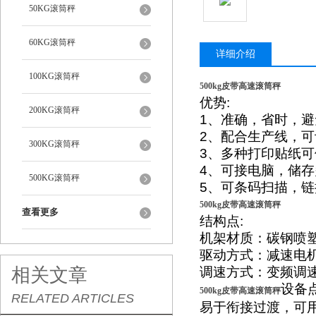
50KG滚筒秤
60KG滚筒秤
详细介绍
100KG滚筒秤
500kg皮带高速滚筒秤
优势
:
200KG滚筒秤
1
、准确，省时，避
2
、配合生产线，可
300KG滚筒秤
3
、多种打印贴纸可
4
、可接电脑，储存
500KG滚筒秤
5
、可条码扫描，链
500kg皮带高速滚筒秤
查看更多
结构点
:
机架材质：碳钢喷
驱动方式：减速电
相关文章
调速方式：变频调
设备
500kg皮带高速滚筒秤
RELATED ARTICLES
易于衔接过渡，可