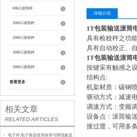
60KG滚筒秤
详细介绍
100KG滚筒秤
1T包装输送滚筒
具有检校秤之功能
200KG滚筒秤
具有自动校正、
300KG滚筒秤
1T包装输送滚筒
按键采有触感之设
500KG滚筒秤
结构点:
查看更多
机架材质：碳钢
驱动方式：减速
调速方式：变频
相关文章
设备点：滚筒输
RELATED ARTICLES
接过渡，可用多
电子秤,电子衡器使用保养与障现象及