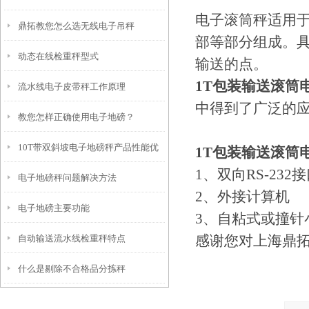
电子滚筒秤适用
鼎拓教您怎么选无线电子吊秤
排除
部等部分组成。
动态在线检重秤型式
输送的点。
1T包装输送滚筒
流水线电子皮带秤工作原理
中得到了广泛的
教您怎样正确使用电子地磅？
10T带双斜坡电子地磅秤产品性能优
1T包装输送滚筒
1、双向RS-232
电子地磅秤问题解决方法
点
2、外接计算机
电子地磅主要功能
3、自粘式或撞针
感谢您对上海鼎拓
自动输送流水线检重秤特点
什么是剔除不合格品分拣秤