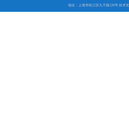
地址：上海市松江区九干路220号 技术