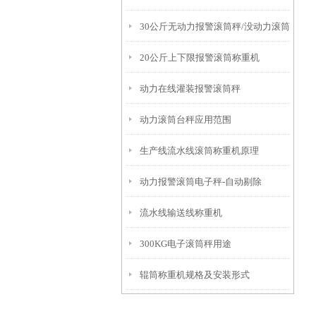
30公斤无动力报警滚筒秤/没动力滚筒
用原理
20公斤上下限报警滚筒称重机
称
动力在线灌装报警滚筒秤
动力滚筒台秤应用范围
生产线流水线滚筒称重机原理
动力报警滚筒电子秤-自动剔除
流水线输送线称重机
300KG电子滚筒秤用途
辊筒称重机规格及安装形式