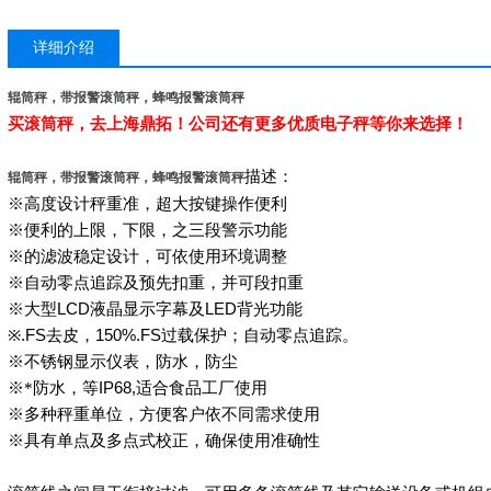
详细介绍
辊筒秤，带报警滚筒秤，蜂鸣报警滚筒秤
买滚筒秤，去上海鼎拓！公司还有更多优质电子秤等你来选择！
描述：
辊筒秤，带报警滚筒秤，蜂鸣报警滚筒秤
※高度设计秤重准，超大按键操作便利
※便利的上限，下限，之三段警示功能
※的滤波稳定设计，可依使用环境调整
※
自动零点追踪及预先扣重，并可段扣重
※大型
LCD
液晶显示字幕及
LED
背光功能
※
.FS
去皮，
150%.FS
过载保护；自动零点追踪。
※不锈钢显示仪表，防水，防尘
※*防水，等
IP68,
适合食品工厂使用
※多种秤重单位，方便客户依不同需求使用
※
具有单点及多点式校正，确保使用准确性