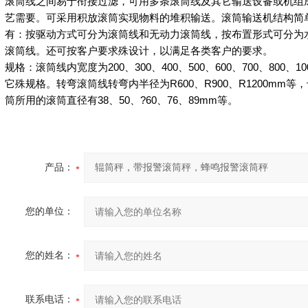
滚筒线之间易于衔接过滤，可用多条滚筒线及其它输送设备或机组
艺需要。可采用积放滚筒实现物料的堆积输送。滚筒输送机结构简
有：按驱动方式可分为滚筒线和无动力滚筒线，按布置形式可分为
滚筒线。还可按客户要求殊设计，以满足各类客户的要求。
规格：滚筒线内宽度为
200
、
300
、
400
、
500
、
600
、
700
、
800
、
10
它殊规格。转弯滚筒线转弯内半径为
R600
、
R900
、
R1200mm
等，
筒所用的滚筒直径有
38
、
50
、
?60
、
76
、
89mm
等。
产品：
您的单位：
您的姓名：
联系电话：