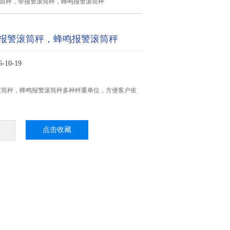
辊筒秤，带报警滚筒秤，蜂鸣报警滚筒秤
报警滚筒秤，蜂鸣报警滚筒秤
10-19
滚筒秤，蜂鸣报警滚筒秤多种秤重单位，方便客户依
点击收藏