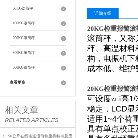
60KG滚筒秤
详细介绍
100KG滚筒秤
20KG检重报警
滚筒秤，又称
200KG滚筒秤
秤、高温材料
300KG滚筒秤
构，电振机下
成本低、维护
500KG滚筒秤
查看更多
20KG检重报警
1/
可设度zui高
LCD
稳定，
显
相关文章
1~4
适用
个荷
RELATED ARTICLES
具有单点校正
50公斤在线输送滚筒称重机特点及应