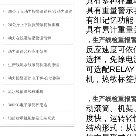
具有多种秤重
具有重量警示
30公斤无动力报警滚筒秤/没动力滚筒
用原理
有组记忆功能
20公斤上下限报警滚筒称重机
称
具有累计重量
动力在线灌装报警滚筒秤
，生产线检重报
反应速度可依
动力滚筒台秤应用范围
选择，免除电
生产线流水线滚筒称重机原理
RELAY
可选配
机，热敏标签
动力报警滚筒电子秤-自动剔除
流水线输送线称重机
，生产线检重报
300KG电子滚筒秤用途
动滚筒、机架
度快，运转轻
辊筒称重机规格及安装形式
结构形式：从