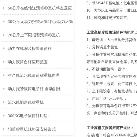
9、带
6V/4AH
蓄电池；低电压
50公斤在线输送滚筒称重机特点及应
10、大型
LCD
液晶显示，带
LE
11、蜂鸣和灯光报警装置。
30公斤无动力报警滚筒秤/没动力滚筒
用原理
工业高精度报警滚筒秤
功能优
20公斤上下限报警滚筒称重机
称
1、能连续、大批量地分拣货物
2、分拣误差率极低
动力在线灌装报警滚筒秤
3、分拣作业可实现机械自动化
动力滚筒台秤应用范围
果再配备自动化立体仓库，则
4、不锈钢面辊筒，设计；
生产线流水线滚筒称重机原理
5、可实现在固定平面的货物移
6、适用于：包装、化工等行业
动力报警滚筒电子秤-自动剔除
7、上下限设定，有检校功能；
8、声音可达40~55分贝；
流水线输送线称重机
9、光报警可选单色灯报警和
亮；声音和灯光分开控制，可
300KG电子滚筒秤用途
工业高精度报警滚筒秤
规格：
辊筒称重机规格及安装形式
准
确 度：符合JJG539-97中