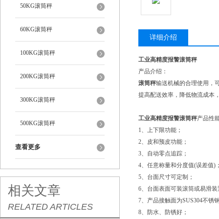
50KG滚筒秤
60KG滚筒秤
详细介绍
100KG滚筒秤
工业高精度报警滚筒秤
产品介绍：
200KG滚筒秤
滚筒秤
输送机械的合理使用，
提高配送效率，降低物流成本
300KG滚筒秤
工业高精度报警滚筒秤
产品性
500KG滚筒秤
1、上下限功能；
2、皮和预皮功能；
查看更多
3、自动零点追踪；
4、任意称量和分度值(误差值
)
5、台面尺寸可定制；
相关文章
6、台面表面可装滚筒或易滑装
7、产品接触面为
SUS304
不锈
RELATED ARTICLES
8、防水、防锈好；