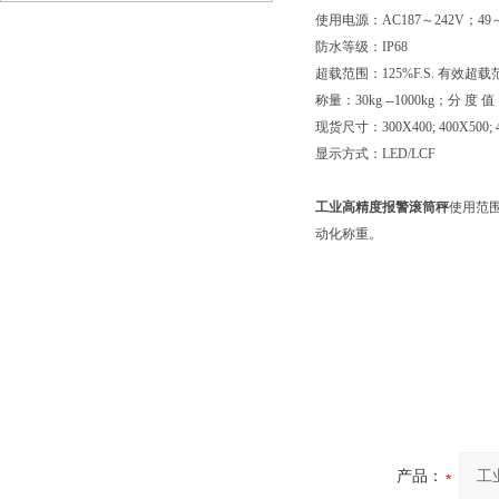
使用电源：
AC187～242V；4
防水等级：
IP68
超载范围：
125%F.S. 有效超载范
称量：
30kg --1000kg；分 度 值
现货尺寸：
300X400; 400X500; 
显示方式：
LED/LCF
工业高精度报警滚筒秤
使用范
动化称重。
产品：